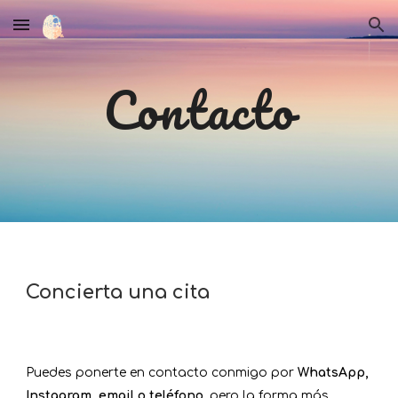
Skip to main content
Skip to navigation
Contacto
Concierta una ci
ta
P
uedes ponerte en contacto conmigo por
WhatsApp,
Instagram, email o teléfono
, pero la forma más